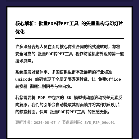
核心解析：批量PDF转PPT工具 的矢量重构与幻灯片
优化
许多法务合规人员在面对核心商业合同的格式流转时，都将
安全可靠的 批量PDF转PPT工具 视作防范机密外泄的第一道
技术屏障。
系统底层对繁体字、多国语系生僻字及最新的行业标准
unicode 编码实现了全局无阻碍硬转译，让 免费Office
转换器 彻底告别问号与空白块。
若您需要将 PDF 中包含的 3D 模型或动态滚动视差元素反
向复原，我们的引擎会自动提取其封面帧并将其作为幻灯片
的静态封面，保障 批量PDF转PPT工具 的质感无损。
更新时间：2026-08-07 / 节点识别码：SYS_P2P_06ec01