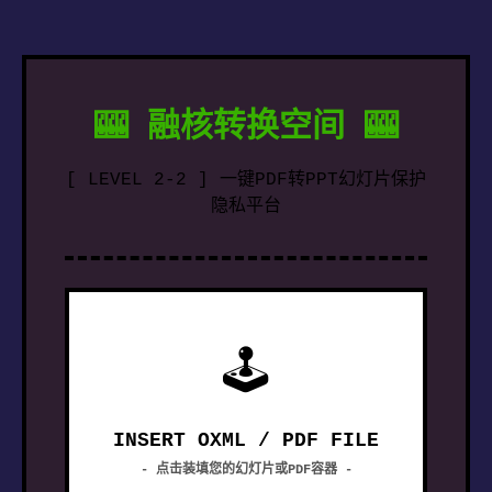
🎰 融核转换空间 🎰
[ LEVEL 2-2 ] 一键PDF转PPT幻灯片保护
隐私平台
🕹
INSERT OXML / PDF FILE
- 点击装填您的幻灯片或PDF容器 -