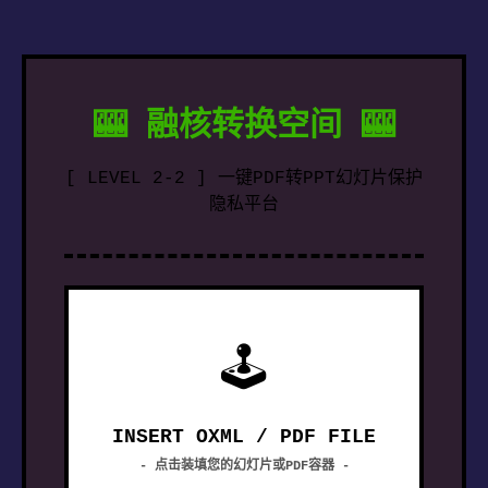
🎰 融核转换空间 🎰
[ LEVEL 2-2 ] 一键PDF转PPT幻灯片保护
隐私平台
🕹
INSERT OXML / PDF FILE
- 点击装填您的幻灯片或PDF容器 -