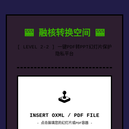
🎰 融核转换空间 🎰
[ LEVEL 2-2 ] 一键PDF转PPT幻灯片保护
隐私平台
🕹
INSERT OXML / PDF FILE
- 点击装填您的幻灯片或PDF容器 -