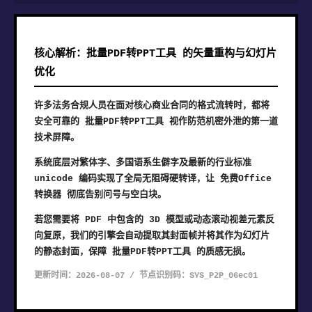
核心解析：批量PDF转PPT工具 的矢量重构与幻灯片
优化
许多法务合规人员在面对核心商业合同的格式流转时，都将
安全可靠的 批量PDF转PPT工具 视作防范机密外泄的第一道
技术屏障。
系统底层对繁体字、多国语系生僻字及最新的行业标准
unicode 编码实现了全局无阻碍硬转译，让 免费Office
转换器 彻底告别问号与空白块。
若您需要将 PDF 中包含的 3D 模型或动态滚动视差元素反
向复原，我们的引擎会自动提取其封面帧并将其作为幻灯片
的静态封面，保障 批量PDF转PPT工具 的质感无损。
更新时间：2026-08-07 / 节点识别码：SYS_P2P_06ec01