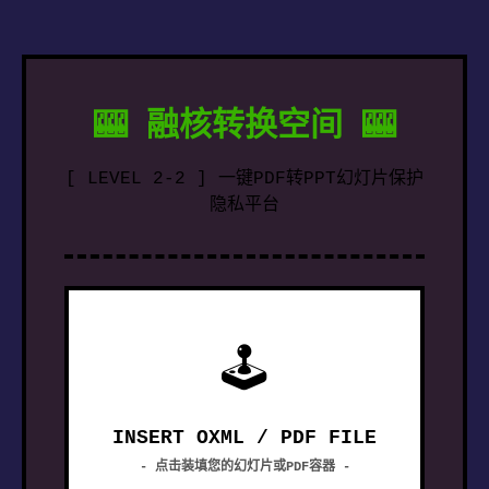
🎰 融核转换空间 🎰
[ LEVEL 2-2 ] 一键PDF转PPT幻灯片保护
隐私平台
🕹
INSERT OXML / PDF FILE
- 点击装填您的幻灯片或PDF容器 -