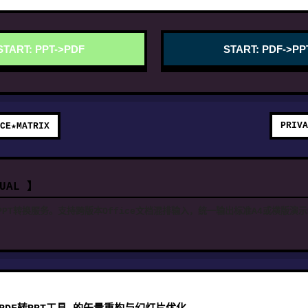
START: PPT->PDF
START: PDF->PP
PRIVA
CE★MATRIX
NUAL 】
PPT转换服务。支持跨版本Office文档混排输入，统一输出标准A4或横版演示