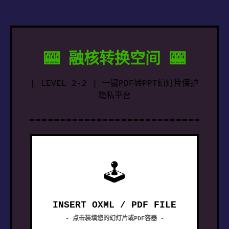
🎰 融核转换空间 🎰
[ LEVEL 2-2 ] 一键PDF转PPT幻灯片保护
隐私平台
🕹
INSERT OXML / PDF FILE
- 点击装填您的幻灯片或PDF容器 -