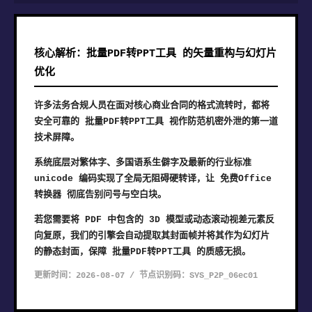
核心解析：批量PDF转PPT工具 的矢量重构与幻灯片
优化
许多法务合规人员在面对核心商业合同的格式流转时，都将
安全可靠的 批量PDF转PPT工具 视作防范机密外泄的第一道
技术屏障。
系统底层对繁体字、多国语系生僻字及最新的行业标准
unicode 编码实现了全局无阻碍硬转译，让 免费Office
转换器 彻底告别问号与空白块。
若您需要将 PDF 中包含的 3D 模型或动态滚动视差元素反
向复原，我们的引擎会自动提取其封面帧并将其作为幻灯片
的静态封面，保障 批量PDF转PPT工具 的质感无损。
更新时间：2026-08-07 / 节点识别码：SYS_P2P_06ec01