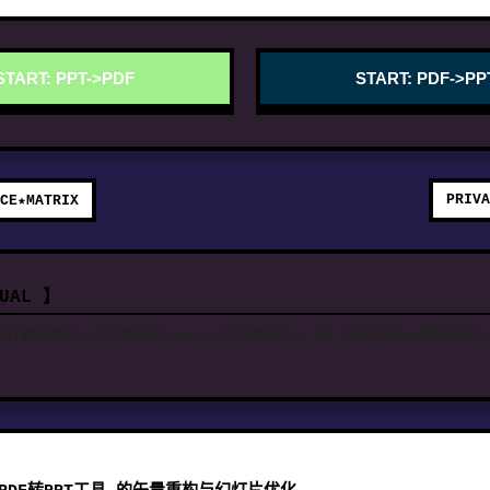
START: PPT->PDF
START: PDF->PP
PRIVA
CE★MATRIX
NUAL 】
PPT转换服务。支持跨版本Office文档混排输入，统一输出标准A4或横版演示