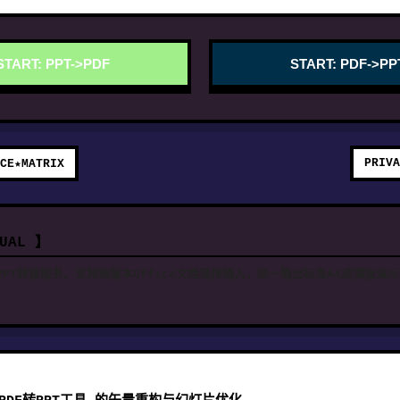
START: PPT->PDF
START: PDF->PP
PRIVA
CE★MATRIX
NUAL 】
PPT转换服务。支持跨版本Office文档混排输入，统一输出标准A4或横版演示