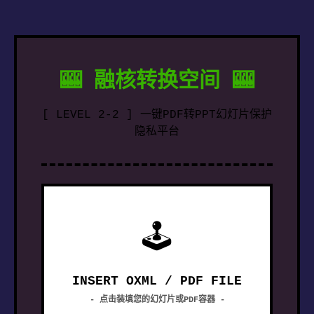
🎰 融核转换空间 🎰
[ LEVEL 2-2 ] 一键PDF转PPT幻灯片保护
隐私平台
🕹
INSERT OXML / PDF FILE
- 点击装填您的幻灯片或PDF容器 -